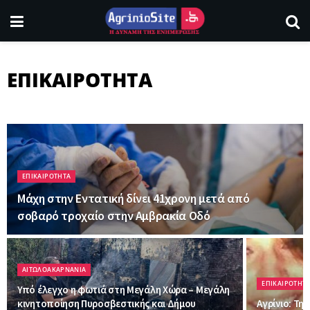
ΕΠΙΚΑΙΡΟΤΗΤΑ
ΕΠΙΚΑΙΡΟΤΗΤΑ
Μάχη στην Εντατική δίνει 41χρονη μετά από
σοβαρό τροχαίο στην Αμβρακία Οδό
ΑΙΤΩΛΟΑΚΑΡΝΑΝΙΑ
ΕΠΙΚΑΙΡΟΤΗΤ
Υπό έλεγχο η φωτιά στη Μεγάλη Χώρα – Μεγάλη
κινητοποίηση Πυροσβεστικής και Δήμου
Αγρίνιο: Τη