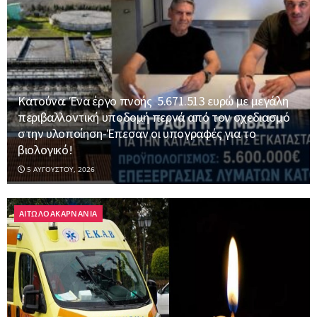
Κατούνα: Ένα έργο πνοής 5.671.513 ευρώ με μεγάλη
περιβαλλοντική υποδομή περνά από τον σχεδιασμό
στην υλοποίηση-Έπεσαν οι υπογραφές για το
βιολογικό!
5 ΑΥΓΟΎΣΤΟΥ, 2026
ΑΙΤΩΛΟΑΚΑΡΝΑΝΙΑ