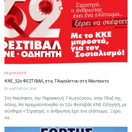
ΕΚΔΗΛΩΣΕΙΣ
ΚΝΕ_52ο ΦΕΣΤΙΒΑΛ, στις 7 Αυγούστου στη Νάυπακτο
4 ΑΥΓΟΎΣΤΟΥ, 2026
Στη Ναύπακτο, την Παρασκευή 7 Αυγούστου, στην Πλαζ της
πόλης, θα πραγματοποιηθεί το 52ο Φεστιβάλ ΚΝΕ-Οδηγητή, με
σύνθημα «“Στρατηγέ, ο άνθρωπος έχει ένα ελάττωμα... Ξέρει
να...