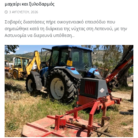
μαχαίρι και ξυλοδαρμός
3 ΑΥΓΟΎΣΤΟΥ, 2026
Σοβαρές διαστάσεις πήρε οικογενειακό επεισόδιο που
σημειώθηκε κατά τη διάρκεια της νύχτας στη Λεπενού, με την
Αστυνομία να διερευνά υπόθεση...