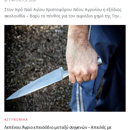
5 ΑΥΓΟΎΣΤΟΥ, 2026
Στον Ιερό Ναό Αγίου Χριστοφόρου Νέου Αγρινίου η εξόδιος
ακολουθία – Βαρύ το πένθος για τον αιφνίδιο χαμό της Την...
ΑΣΤΥΝΟΜΙΚΑ
Λεπένου: Άγριο επεισόδιο μεταξύ συγγενών – Απειλές με