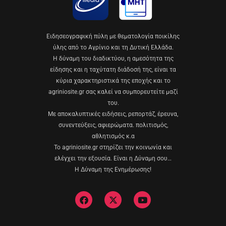
Eιδησεογραφική πύλη με θεματολογία ποικίλης
ύλης από το Αγρίνιο και τη Δυτική Ελλάδα.
Η δύναμη του διαδικτύου, η αμεσότητα της
είδησης και η ταχύτατη διάδοσή της, είναι τα
κύρια χαρακτηριστικά της εποχής και το
agriniosite.gr σας καλεί να συμπορευτείτε μαζί
του.
Με αποκαλυπτικές ειδήσεις, ρεπορτάζ, έρευνα,
συνεντεύξεις, αφιερώματα. πολιτισμός,
αθλητισμός κ.α
Το agriniosite.gr στηρίζει την κοινωνία και
ελέγχει την εξουσία. Είναι η Δύναμη σου…
Η Δύναμη της Ενημέρωσης!