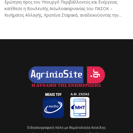
Ερώτηση προς τον Υπουργό Περιβάλλοντος και Ενέργειας
κατέθεσε η Βουλευτής Αιτωλοακαρνανίας του ΠΑΣΟΚ –
Κινήματος Αλλαγής, Χριστίνα Σταρακά, αναδεικνύοντας την...
Eιδησεογραφική πύλη με θεματολογία ποικίλης