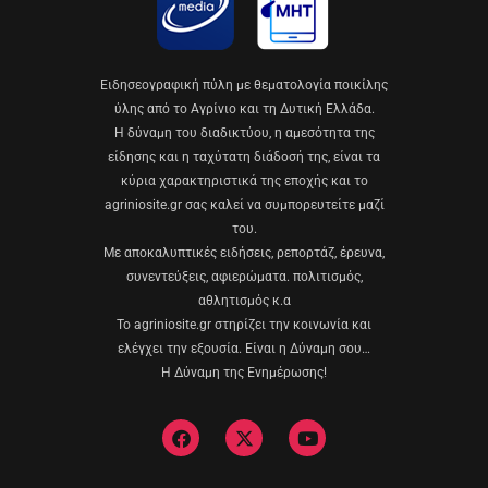
Eιδησεογραφική πύλη με θεματολογία ποικίλης
ύλης από το Αγρίνιο και τη Δυτική Ελλάδα.
Η δύναμη του διαδικτύου, η αμεσότητα της
είδησης και η ταχύτατη διάδοσή της, είναι τα
κύρια χαρακτηριστικά της εποχής και το
agriniosite.gr σας καλεί να συμπορευτείτε μαζί
του.
Με αποκαλυπτικές ειδήσεις, ρεπορτάζ, έρευνα,
συνεντεύξεις, αφιερώματα. πολιτισμός,
αθλητισμός κ.α
Το agriniosite.gr στηρίζει την κοινωνία και
ελέγχει την εξουσία. Είναι η Δύναμη σου…
Η Δύναμη της Ενημέρωσης!