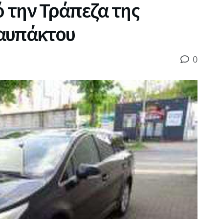
 την Τράπεζα της
αυπάκτου
0