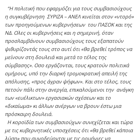
“Η πολιτική που εφαρμόζει για τους συμβασιούχους
η συγκυβέρνηση ΣΥΡΙΖΑ – ΑΝΕΛ κινείται στον «ντορό»
των προηγούμενων κυβερνήσεων του ΠΑΣΟΚ και της
ΝΔ. Ολες οι κυβερνήσεις και η σημερινή, όταν
προσλαμβάνουν συμβασιούχους τους εξαπατούν
ψιθυρίζοντάς τους στο αυτί ότι «θα βρεθεί τρόπος να
μείνουν στη δουλειά και μετά το τέλος της
σύμβασης». Οσο εργάζονται, τους κρατούν πολιτικά
ομήρους, υπό την διαρκή τρομοκρατική απειλή της
απόλυσης, «προς άγραν ψήφων». Και στο τέλος, τους
πετούν πάλι στην ανεργία, επικαλούμενοι την ανάγκη
των «ευέλικτων» εργασιακών σχέσεων και το
«δικαίωμα» κι άλλων ανέργων να βρουν έστω μια
πρόσκαιρη δουλειά.
Η κοροϊδία των συμβασιούχων συνεχίζεται και τώρα
με τις κυβερνητικές υποσχέσεις ότι «θα βρεθεί κάποια
λύση» που συνοδεύονται με τις ορμήνιες να