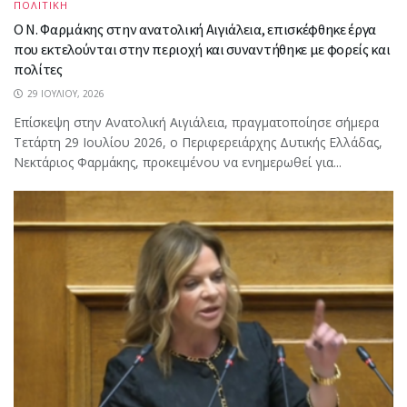
ΠΟΛΙΤΙΚΗ
Ο Ν. Φαρμάκης στην ανατολική Αιγιάλεια, επισκέφθηκε έργα
που εκτελούνται στην περιοχή και συναντήθηκε με φορείς και
πολίτες
29 ΙΟΥΛΊΟΥ, 2026
Επίσκεψη στην Ανατολική Αιγιάλεια, πραγματοποίησε σήμερα
Τετάρτη 29 Ιουλίου 2026, ο Περιφερειάρχης Δυτικής Ελλάδας,
Νεκτάριος Φαρμάκης, προκειμένου να ενημερωθεί για...