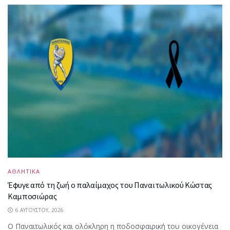
ΑΘΛΗΤΙΚΑ
Έφυγε από τη ζωή ο παλαίμαχος του Παναιτωλικού Κώστας
Καμποσιώρας
6 ΑΥΓΟΎΣΤΟΥ, 2026
Ο Παναιτωλικός και ολόκληρη η ποδοσφαιρική του οικογένεια