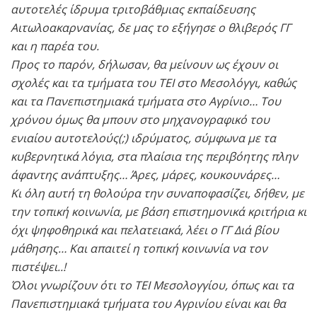
αυτοτελές ίδρυμα τριτοβάθμιας εκπαίδευσης
Αιτωλοακαρνανίας, δε μας το εξήγησε ο θλιβερός ΓΓ
και η παρέα του.
Προς το παρόν, δήλωσαν, θα μείνουν ως έχουν οι
σχολές και τα τμήματα του ΤΕΙ στο Μεσολόγγι, καθώς
και τα Πανεπιστημιακά τμήματα στο Αγρίνιο… Του
χρόνου όμως θα μπουν στο μηχανογραφικό του
ενιαίου αυτοτελούς(;) ιδρύματος, σύμφωνα με τα
κυβερνητικά λόγια, στα πλαίσια της περιβόητης πλην
άφαντης ανάπτυξης… Άρες, μάρες, κουκουνάρες…
Κι όλη αυτή τη θολούρα την συναποφασίζει, δήθεν, με
την τοπική κοινωνία, με βάση επιστημονικά κριτήρια κι
όχι ψηφοθηρικά και πελατειακά, λέει ο ΓΓ Διά βίου
μάθησης… Και απαιτεί η τοπική κοινωνία να τον
πιστέψει..!
Όλοι γνωρίζουν ότι το ΤΕΙ Μεσολογγίου, όπως και τα
Πανεπιστημιακά τμήματα του Αγρινίου είναι και θα