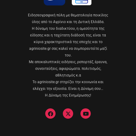
Eιδησεογραφική πύλη με θεματολογία ποικίλης
ύλης από το Αγρίνιο και τη Δυτική Ελλάδα.
Η δύναμη του διαδικτύου, η αμεσότητα της
είδησης και η ταχύτατη διάδοσή της, είναι τα
κύρια χαρακτηριστικά της εποχής και το
agriniosite.gr σας καλεί να συμπορευτείτε μαζί
του.
Με αποκαλυπτικές ειδήσεις, ρεπορτάζ, έρευνα,
συνεντεύξεις, αφιερώματα. πολιτισμός,
αθλητισμός κ.α
Το agriniosite.gr στηρίζει την κοινωνία και
ελέγχει την εξουσία. Είναι η Δύναμη σου…
Η Δύναμη της Ενημέρωσης!