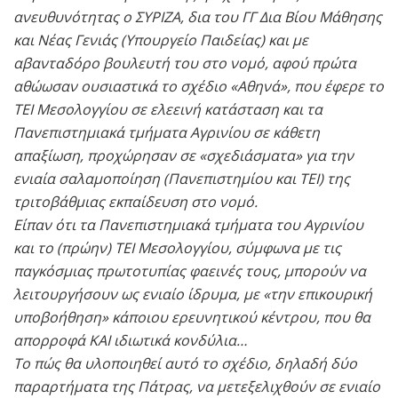
ανευθυνότητας ο ΣΥΡΙΖΑ, δια του ΓΓ Δια Βίου Μάθησης
και Νέας Γενιάς (Υπουργείο Παιδείας) και με
αβανταδόρο βουλευτή του στο νομό, αφού πρώτα
αθώωσαν ουσιαστικά το σχέδιο «Αθηνά», που έφερε το
ΤΕΙ Μεσολογγίου σε ελεεινή κατάσταση και τα
Πανεπιστημιακά τμήματα Αγρινίου σε κάθετη
απαξίωση, προχώρησαν σε «σχεδιάσματα» για την
ενιαία σαλαμοποίηση (Πανεπιστημίου και ΤΕΙ) της
τριτοβάθμιας εκπαίδευση στο νομό.
Είπαν ότι τα Πανεπιστημιακά τμήματα του Αγρινίου
και το (πρώην) ΤΕΙ Μεσολογγίου, σύμφωνα με τις
παγκόσμιας πρωτοτυπίας φαεινές τους, μπορούν να
λειτουργήσουν ως ενιαίο ίδρυμα, με «την επικουρική
υποβοήθηση» κάποιου ερευνητικού κέντρου, που θα
απορροφά ΚΑΙ ιδιωτικά κονδύλια…
Το πώς θα υλοποιηθεί αυτό το σχέδιο, δηλαδή δύο
παραρτήματα της Πάτρας, να μετεξελιχθούν σε ενιαίο