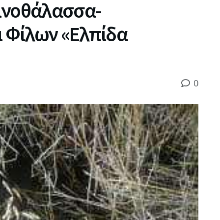
μνοθάλασσα-
ι Φίλων «Ελπίδα
0