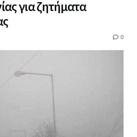
ίας για ζητήματα
ας
0