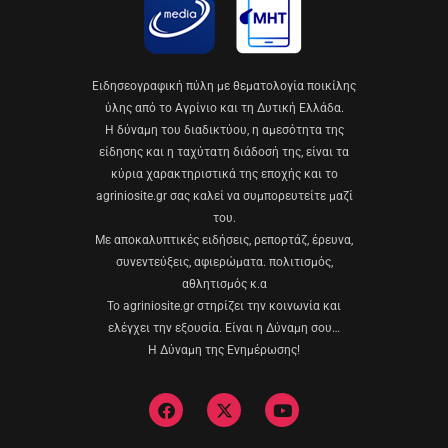
Eιδησεογραφική πύλη με θεματολογία ποικίλης
ύλης από το Αγρίνιο και τη Δυτική Ελλάδα.
Η δύναμη του διαδικτύου, η αμεσότητα της
είδησης και η ταχύτατη διάδοσή της, είναι τα
κύρια χαρακτηριστικά της εποχής και το
agriniosite.gr σας καλεί να συμπορευτείτε μαζί
του.
Με αποκαλυπτικές ειδήσεις, ρεπορτάζ, έρευνα,
συνεντεύξεις, αφιερώματα. πολιτισμός,
αθλητισμός κ.α
Το agriniosite.gr στηρίζει την κοινωνία και
ελέγχει την εξουσία. Είναι η Δύναμη σου…
Η Δύναμη της Ενημέρωσης!