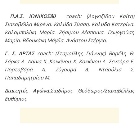
Π.Α.Σ. ΙΩΝΙΚΟΣ΄80
coach: (Λογκιζίδου Καίτη)
Σιακαβέλλα Μιρένα. Κολύδα Σύσση. Κολύδα Κατερίνα.
Καλαμπαλίκη Μαρία. Ζήσιμου Δέσποινα. Γεωργούση
Μαρία. Βδουκάκη Μάγδα. Ανάστου Στέργια.
Γ. Σ. ΑΡΤΑΣ
coach: (Σταμούλης Γιάννης) Βαρέλη Θ.
Σάρκα Α. Λαϊνα Χ. Κοκκίνου Χ. Κοκκίνου Δ. Σεντόρα Ε.
Πορτοβάρα Α. Ζύγουρα Δ. Νταούλια Σ.
Παπαδημητρίου Μ.
Διαιτητές Αγώνα
:Σιαδήμος Θεόδωρος/Σιακαβέλλας
Ευθύμιος