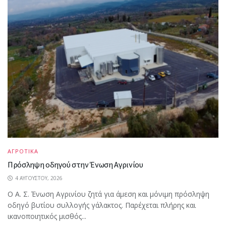
ΑΓΡΟΤΙΚΑ
Πρόσληψη οδηγού στην Ένωση Αγρινίου
4 ΑΥΓΟΎΣΤΟΥ, 2026
Ο Α. Σ. Ένωση Αγρινίου ζητά για άμεση και μόνιμη πρόσληψη
οδηγό βυτίου συλλογής γάλακτος. Παρέχεται πλήρης και
ικανοποιητικός μισθός...