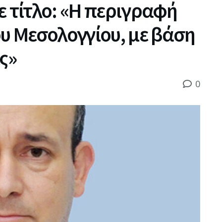
ε τίτλο: «Η περιγραφή
ου Μεσολογγίου, με βάση
ς»
0