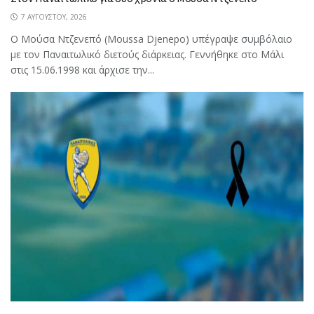
7 ΑΥΓΟΎΣΤΟΥ, 2026
Ο Μούσα Ντζενεπό (Moussa Djenepo) υπέγραψε συμβόλαιο
με τον Παναιτωλικό διετούς διάρκειας. Γεννήθηκε στο Μάλι
στις 15.06.1998 και άρχισε την...