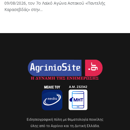
09/08/2026, τον 7ο Λαϊκό Αγώνα Αστακού «Παντελής
Καρασεβδάς» στην...
Eιδησεογραφική πύλη με θεματολογία ποικίλης
ύλης από το Αγρίνιο και τη Δυτική Ελλάδα.