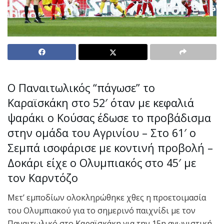
Ο Παναιτωλικός “πάγωσε” το
Καραϊσκάκη στο 52′ όταν με κεφαλιά
ψαράκι ο Κούσας έδωσε το προβάδισμα
στην ομάδα του Αγρινίου – Στο 61′ ο
Σεμπά ισοφάρισε με κοντινή προβολή –
Δοκάρι είχε ο Ολυμπιακός στο 45′ με
τον Καρντόζο
Μετ’ εμποδίων ολοκληρώθηκε χθες η προετοιμασία
του Ολυμπιακού για το σημερινό παιχνίδι με τον
Παναιτωλικό στο Καραϊσκάκη για την 15η αγωνιστική