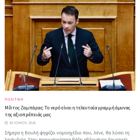
ΠΟΛΙΤΙΚΗ
Μίλτος Ζαμπάρας: Το νερό είναι η τελευταία γραμμή άμυνας
της αξιοπρέπειάς μας
30 ΙΟΥΛΊΟΥ, 2026
Σήμερα η Βουλή ψηφίζει νομοσχέδιο που, λένε, θα λύσει τη
λειψυδρία. Στην πραγματικότητα βάζει εβδομήντα δημοτικές