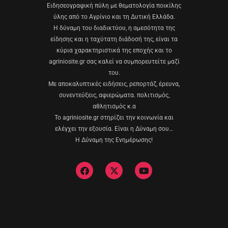
Eιδησεογραφική πύλη με θεματολογία ποικίλης
ύλης από το Αγρίνιο και τη Δυτική Ελλάδα.
Η δύναμη του διαδικτύου, η αμεσότητα της
είδησης και η ταχύτατη διάδοσή της, είναι τα
κύρια χαρακτηριστικά της εποχής και το
agriniosite.gr σας καλεί να συμπορευτείτε μαζί
του.
Με αποκαλυπτικές ειδήσεις, ρεπορτάζ, έρευνα,
συνεντεύξεις, αφιερώματα. πολιτισμός,
αθλητισμός κ.α
Το agriniosite.gr στηρίζει την κοινωνία και
ελέγχει την εξουσία. Είναι η Δύναμη σου…
Η Δύναμη της Ενημέρωσης!