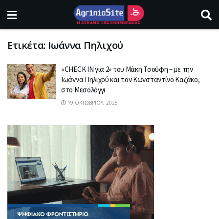
Ετικέτα:
Ιωάννα Πηλιχού
«CHECK IN για 2» του Μάκη Τσούφη – με την
Ιωάννα Πηλιχού και τον Κωνσταντίνο Καζάκο,
στο Μεσολόγγι
19 ΟΚΤΩΒΡΊΟΥ, 2025