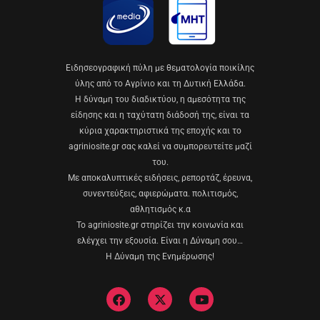
Eιδησεογραφική πύλη με θεματολογία ποικίλης
ύλης από το Αγρίνιο και τη Δυτική Ελλάδα.
Η δύναμη του διαδικτύου, η αμεσότητα της
είδησης και η ταχύτατη διάδοσή της, είναι τα
κύρια χαρακτηριστικά της εποχής και το
agriniosite.gr σας καλεί να συμπορευτείτε μαζί
του.
Με αποκαλυπτικές ειδήσεις, ρεπορτάζ, έρευνα,
συνεντεύξεις, αφιερώματα. πολιτισμός,
αθλητισμός κ.α
Το agriniosite.gr στηρίζει την κοινωνία και
ελέγχει την εξουσία. Είναι η Δύναμη σου…
Η Δύναμη της Ενημέρωσης!