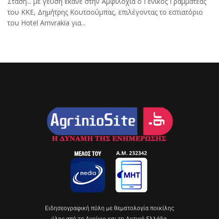
Στάση... με γεύση έκανε στην Αμφιλοχία ο Γενικός Γραμματέας
του ΚΚΕ, Δημήτρης Κουτσούμπας, επιλέγοντας το εστιατόριο
του Hotel Amvrakia για...
Eιδησεογραφική πύλη με θεματολογία ποικίλης
ύλης από το Αγρίνιο και τη Δυτική Ελλάδα.