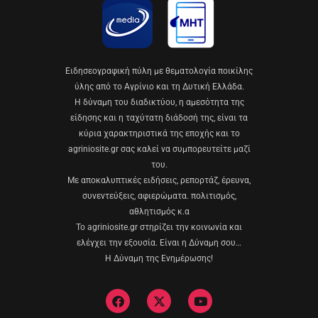
Eιδησεογραφική πύλη με θεματολογία ποικίλης
ύλης από το Αγρίνιο και τη Δυτική Ελλάδα.
Η δύναμη του διαδικτύου, η αμεσότητα της
είδησης και η ταχύτατη διάδοσή της, είναι τα
κύρια χαρακτηριστικά της εποχής και το
agriniosite.gr σας καλεί να συμπορευτείτε μαζί
του.
Με αποκαλυπτικές ειδήσεις, ρεπορτάζ, έρευνα,
συνεντεύξεις, αφιερώματα. πολιτισμός,
αθλητισμός κ.α
Το agriniosite.gr στηρίζει την κοινωνία και
ελέγχει την εξουσία. Είναι η Δύναμη σου…
Η Δύναμη της Ενημέρωσης!