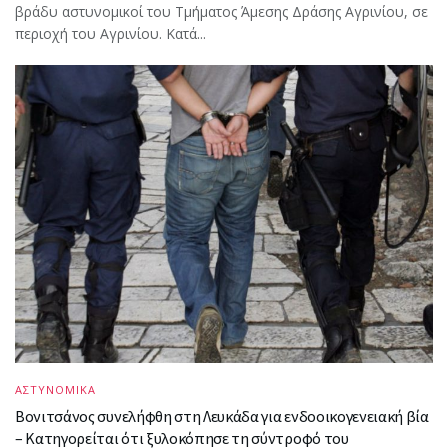
βράδυ αστυνομικοί του Τμήματος Άμεσης Δράσης Αγρινίου, σε
περιοχή του Αγρινίου. Κατά...
ΑΣΤΥΝΟΜΙΚΑ
Βονιτσάνος συνελήφθη στη Λευκάδα για ενδοοικογενειακή βία
– Κατηγορείται ότι ξυλοκόπησε τη σύντροφό του