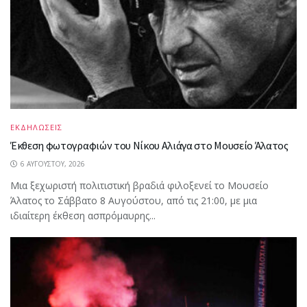
ΕΚΔΗΛΩΣΕΙΣ
Έκθεση φωτογραφιών του Νίκου Αλιάγα στο Μουσείο Άλατος
6 ΑΥΓΟΎΣΤΟΥ, 2026
Μια ξεχωριστή πολιτιστική βραδιά φιλοξενεί το Μουσείο
Άλατος το Σάββατο 8 Αυγούστου, από τις 21:00, με μια
ιδιαίτερη έκθεση ασπρόμαυρης...