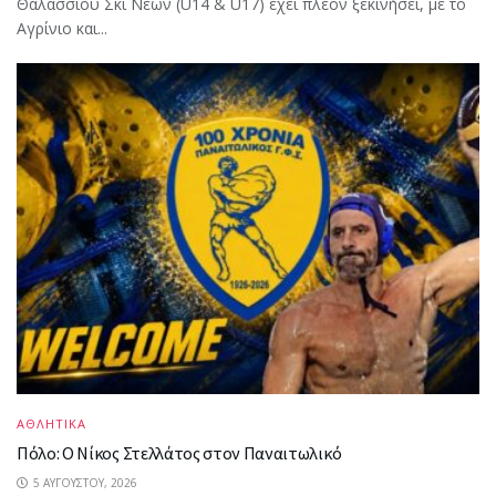
Θαλάσσιου Σκι Νέων (U14 & U17) έχει πλέον ξεκινήσει, με το
Αγρίνιο και...
ΑΘΛΗΤΙΚΑ
Πόλο: Ο Νίκος Στελλάτος στον Παναιτωλικό
5 ΑΥΓΟΎΣΤΟΥ, 2026