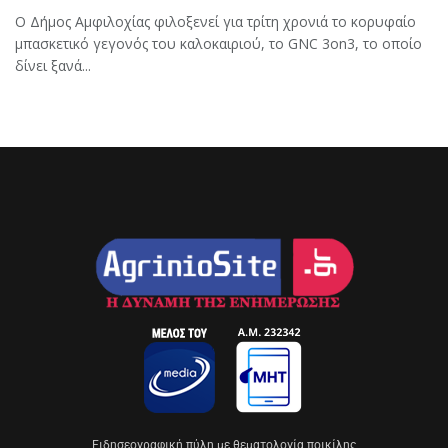
Ο Δήμος Αμφιλοχίας φιλοξενεί για τρίτη χρονιά το κορυφαίο
μπασκετικό γεγονός του καλοκαιριού, το GNC 3on3, το οποίο
δίνει ξανά...
Eιδησεογραφική πύλη με θεματολογία ποικίλης