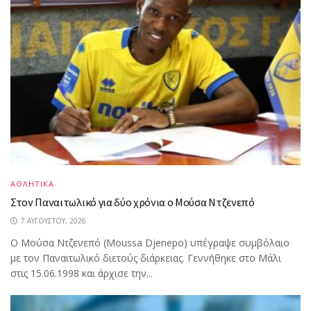
ΑΘΛΗΤΙΚΑ
Στον Παναιτωλικό για δύο χρόνια ο Μούσα Ντζενεπό
7 ΑΥΓΟΎΣΤΟΥ, 2026
Ο Μούσα Ντζενεπό (Moussa Djenepo) υπέγραψε συμβόλαιο
με τον Παναιτωλικό διετούς διάρκειας. Γεννήθηκε στο Μάλι
στις 15.06.1998 και άρχισε την...