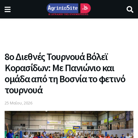
8ο Διεθνές Τουρνουά Βόλεϊ
Κορασίδων: Με Πανιώνιο και
ομάδα από τη Βοσνία το φετινό
τουρνουά
25 Μαΐου, 2026