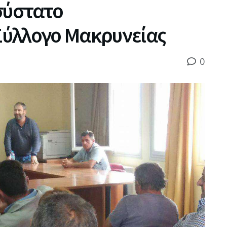
σύστατο
Σύλλογο Μακρυνείας
0