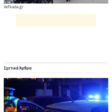
ilefkada.gr
Σχετικά
Άρθρα