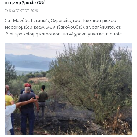
στην Αμβρακία Οδό
6 ΑΥΓΟΎΣΤΟΥ, 2026
Στη Μονάδα Εντατικής Θεραπείας του Πανεπιστημιακού
Νοσοκομείου Ιωαννίνων εξακολουθεί να νοσηλεύεται σε
ιδιαίτερα κρίσιμη κατάσταση μια 41χρονη γυναίκα, η οποία...