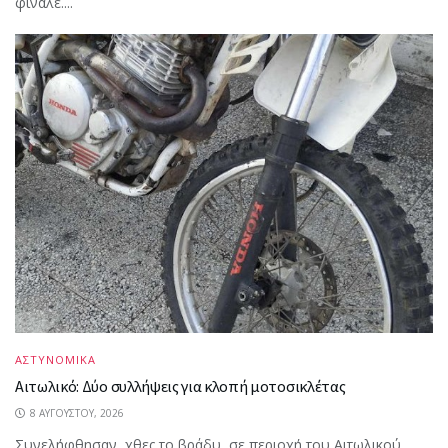
φινάλε....
ΑΣΤΥΝΟΜΙΚΑ
Αιτωλικό: Δύο συλλήψεις για κλοπή μοτοσικλέτας
8 ΑΥΓΟΎΣΤΟΥ, 2026
Συνελήφθησαν, χθες το βράδυ, σε περιοχή του Αιτωλικού,