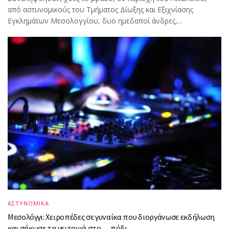
από αστυνομικούς του Τμήματος Δίωξης και Εξιχνίασης
Εγκλημάτων Μεσολογγίου, δυο ημεδαποί άνδρες,...
ΑΣΤΥΝΟΜΙΚΑ
Μεσολόγγι: Χειροπέδες σε γυναίκα που διοργάνωσε εκδήλωση
και σήκωσε τη γειτονιά στο… πόδι