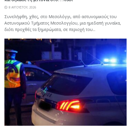
8 ΑΥΓΟΎΣΤΟΥ, 2026
Συνελήφθη, χθες, στο Μεσολόγγι, από αστυνομικούς του
Αστυνομικού Τμήματος Μεσολογγίου, μια ημεδαπή γυναίκα,
διότι προχθές τα ξημερώματα, σε περιοχή του...