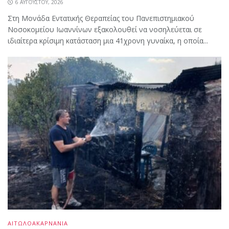
6 ΑΥΓΟΎΣΤΟΥ, 2026
Στη Μονάδα Εντατικής Θεραπείας του Πανεπιστημιακού
Νοσοκομείου Ιωαννίνων εξακολουθεί να νοσηλεύεται σε
ιδιαίτερα κρίσιμη κατάσταση μια 41χρονη γυναίκα, η οποία...
ΑΙΤΩΛΟΑΚΑΡΝΑΝΙΑ