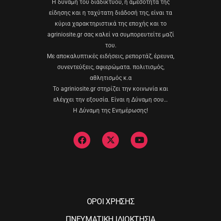
Η δύναμη του διαδικτύου, η αμεσότητα της
είδησης και η ταχύτατη διάδοσή της, είναι τα
κύρια χαρακτηριστικά της εποχής και το
agriniosite.gr σας καλεί να συμπορευτείτε μαζί
του.
Με αποκαλυπτικές ειδήσεις, ρεπορτάζ, έρευνα,
συνεντεύξεις, αφιερώματα. πολιτισμός,
αθλητισμός κ.α
Το agriniosite.gr στηρίζει την κοινωνία και
ελέγχει την εξουσία. Είναι η Δύναμη σου…
Η Δύναμη της Ενημέρωσης!
ΟΡΟΙ ΧΡΗΣΗΣ
ΠΝΕΥΜΑΤΙΚΗ ΙΔΙΟΚΤΗΣΙΑ