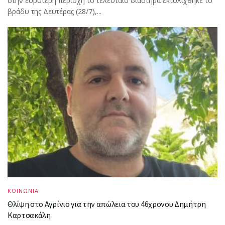
στην ευρύτερη περιοχή το τελευταίο διάστημα εκτυλίχθηκε το
βράδυ της Δευτέρας (28/7),...
ΚΟΙΝΩΝΙΑ
Θλίψη στο Αγρίνιο για την απώλεια του 46χρονου Δημήτρη
Καρτσακάλη