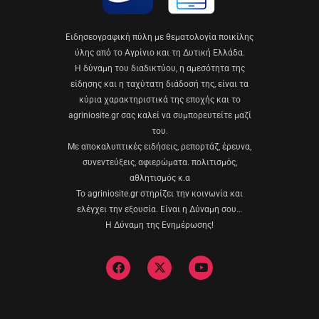
Eιδησεογραφική πύλη με θεματολογία ποικίλης
ύλης από το Αγρίνιο και τη Δυτική Ελλάδα.
Η δύναμη του διαδικτύου, η αμεσότητα της
είδησης και η ταχύτατη διάδοσή της, είναι τα
κύρια χαρακτηριστικά της εποχής και το
agriniosite.gr σας καλεί να συμπορευτείτε μαζί
του.
Με αποκαλυπτικές ειδήσεις, ρεπορτάζ, έρευνα,
συνεντεύξεις, αφιερώματα. πολιτισμός,
αθλητισμός κ.α
Το agriniosite.gr στηρίζει την κοινωνία και
ελέγχει την εξουσία. Είναι η Δύναμη σου…
Η Δύναμη της Ενημέρωσης!