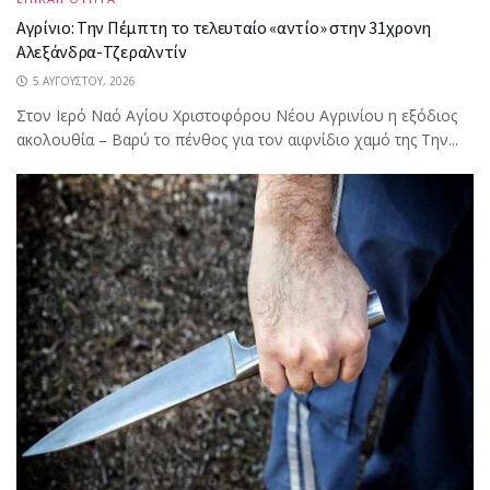
Αγρίνιο: Την Πέμπτη το τελευταίο «αντίο» στην 31χρονη
Αλεξάνδρα-Τζεραλντίν
5 ΑΥΓΟΎΣΤΟΥ, 2026
Στον Ιερό Ναό Αγίου Χριστοφόρου Νέου Αγρινίου η εξόδιος
ακολουθία – Βαρύ το πένθος για τον αιφνίδιο χαμό της Την...