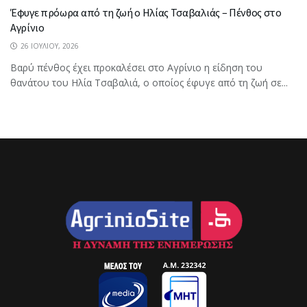
Έφυγε πρόωρα από τη ζωή ο Ηλίας Τσαβαλιάς – Πένθος στο
Αγρίνιο
26 ΙΟΥΛΊΟΥ, 2026
Βαρύ πένθος έχει προκαλέσει στο Αγρίνιο η είδηση του
θανάτου του Ηλία Τσαβαλιά, ο οποίος έφυγε από τη ζωή σε...