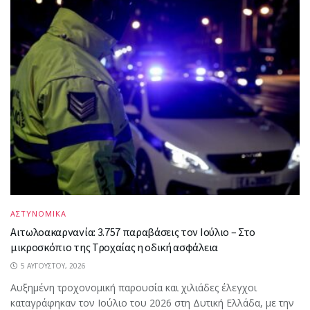
ΑΣΤΥΝΟΜΙΚΑ
Αιτωλοακαρνανία: 3.757 παραβάσεις τον Ιούλιο – Στο
μικροσκόπιο της Τροχαίας η οδική ασφάλεια
5 ΑΥΓΟΎΣΤΟΥ, 2026
Αυξημένη τροχονομική παρουσία και χιλιάδες έλεγχοι
καταγράφηκαν τον Ιούλιο του 2026 στη Δυτική Ελλάδα, με την