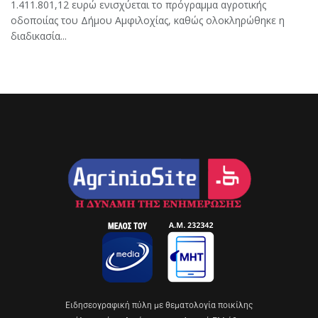
1.411.801,12 ευρώ ενισχύεται το πρόγραμμα αγροτικής
οδοποιίας του Δήμου Αμφιλοχίας, καθώς ολοκληρώθηκε η
διαδικασία...
Eιδησεογραφική πύλη με θεματολογία ποικίλης