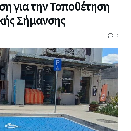
ση για την Τοποθέτηση
κής Σήμανσης
0