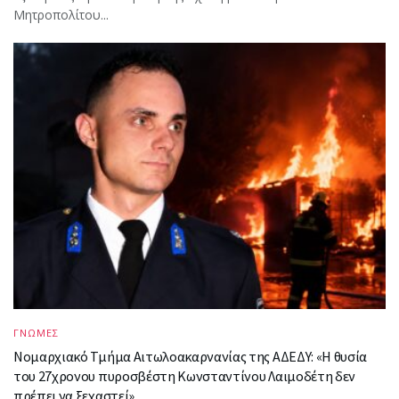
Μητροπολίτου...
ΓΝΩΜΕΣ
Νομαρχιακό Τμήμα Αιτωλοακαρνανίας της ΑΔΕΔΥ: «Η θυσία
του 27χρονου πυροσβέστη Κωνσταντίνου Λαιμοδέτη δεν
πρέπει να ξεχαστεί»