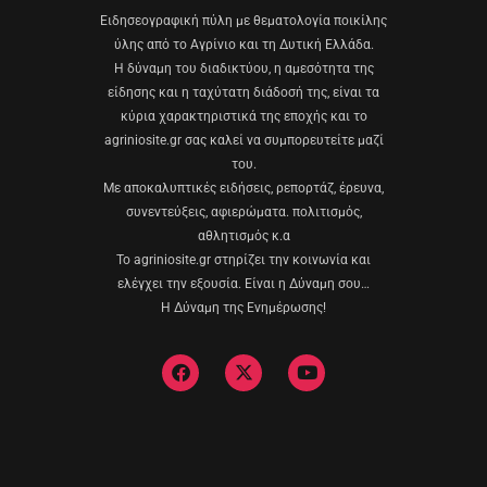
Eιδησεογραφική πύλη με θεματολογία ποικίλης
ύλης από το Αγρίνιο και τη Δυτική Ελλάδα.
Η δύναμη του διαδικτύου, η αμεσότητα της
είδησης και η ταχύτατη διάδοσή της, είναι τα
κύρια χαρακτηριστικά της εποχής και το
agriniosite.gr σας καλεί να συμπορευτείτε μαζί
του.
Με αποκαλυπτικές ειδήσεις, ρεπορτάζ, έρευνα,
συνεντεύξεις, αφιερώματα. πολιτισμός,
αθλητισμός κ.α
Το agriniosite.gr στηρίζει την κοινωνία και
ελέγχει την εξουσία. Είναι η Δύναμη σου…
Η Δύναμη της Ενημέρωσης!