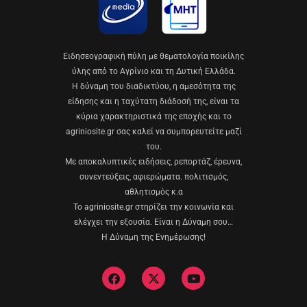
Eιδησεογραφική πύλη με θεματολογία ποικίλης
ύλης από το Αγρίνιο και τη Δυτική Ελλάδα.
Η δύναμη του διαδικτύου, η αμεσότητα της
είδησης και η ταχύτατη διάδοσή της, είναι τα
κύρια χαρακτηριστικά της εποχής και το
agriniosite.gr σας καλεί να συμπορευτείτε μαζί
του.
Με αποκαλυπτικές ειδήσεις, ρεπορτάζ, έρευνα,
συνεντεύξεις, αφιερώματα. πολιτισμός,
αθλητισμός κ.α
Το agriniosite.gr στηρίζει την κοινωνία και
ελέγχει την εξουσία. Είναι η Δύναμη σου…
Η Δύναμη της Ενημέρωσης!