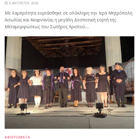
6 ΑΥΓΟΎΣΤΟΥ, 2026
Με λαμπρότητα εορτάσθηκε σε ολόκληρη την Ιερά Μητρόπολη
Αιτωλίας και Ακαρνανίας η μεγάλη Δεσποτική εορτή της
Μεταμορφώσεως του Σωτήρος Χριστού....
ΑΦΙΕΡΩΜΑΤΑ