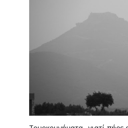
Τουρκομνήματα…γιατί πήρε 