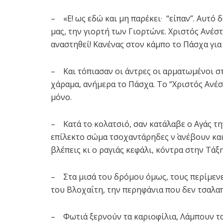
– «Ε! ως εδώ και μη παρέκει· “είπαν”. Αυτό 
μας, την γιορτή των Γιορτώνε. Χριστός Ανέστη
αναστηθεί! Κανένας στον κάμπο το Πάσχα γι
– Και τόπιασαν οι άντρες οι αρματωμένοι στ
χάραμα, ανήμερα το Πάσχα. Το “Χριστός Ανέσ
μόνο.
– Κατά το κολατσιό, σαν κατάλαβε ο Αγάς τη
επίλεκτο σώμα τσοχαντάρηδες ν΄ ανέβουν κα
βλέπεις κι ο ραγιάς κεφάλι, κόντρα στην Τά
– Στα μισά του δρόμου όμως, τους περίμενε 
του Βλοχαΐτη, την περηφάνια που δεν τσαλαπ
– Φωτιά ξερνούν τα καριοφίλια, Λάμπουν τα 