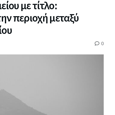
ίου με τίτλο:
ην περιοχή μεταξύ
ίου
0