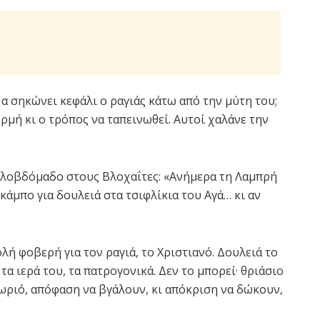
α σηκώνει κεφάλι ο ραγιάς κάτω από την μύτη του;
ρμή κι ο τρόπος να ταπεινωθεί. Αυτοί χαλάνε την
αλοβδόμαδο στους Βλοχαΐτες: «Ανήμερα τη Λαμπρή
 κάμπο για δουλειά στα τσιφλίκια του Αγά… κι αν
ή φοβερή για τον ραγιά, το Χριστιανό. Δουλειά το
τα ιερά του, τα πατρογονικά. Δεν το μπορεί· θριάσιο
χωριό, απόφαση να βγάλουν, κι απόκριση να δώκουν,