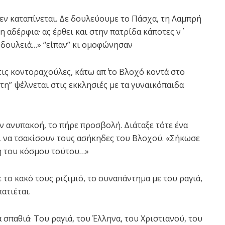
δεν καταπίνεται. Δε δουλεύουμε το Πάσχα, τη Λαμπρή
 αδέρφια· ας έρθει και στην πατρίδα κάποτες ν΄
α δουλειά…» “είπαν” κι ομοφώνησαν
ις κοντοραχούλες, κάτω απ΄ το Βλοχό κοντά στο
τη” ψέλνεται στις εκκλησιές με τα γυναικόπαιδα
ν ανυπακοή, το πήρε προσβολή. Διάταξε τότε ένα
ι να τσακίσουν τους ασήκηδες του Βλοχού. «Σήκωσε
ξη του κόσμου τούτου…»
το κακό τους ριζιμιό, το συναπάντημα με του ραγιά,
ατιέται.
σπαθιά· Του ραγιά, του Έλληνα, του Χριστιανού, του