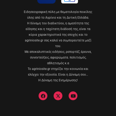
Eιδησεογραφική πύλη με θεματολογία ποικίλης
ύλης από το Αγρίνιο και τη Δυτική Ελλάδα.
Η δύναμη του διαδικτύου, η αμεσότητα της
είδησης και η ταχύτατη διάδοσή της, είναι τα
κύρια χαρακτηριστικά της εποχής και το
agriniosite.gr σας καλεί να συμπορευτείτε μαζί
του.
Με αποκαλυπτικές ειδήσεις, ρεπορτάζ, έρευνα,
συνεντεύξεις, αφιερώματα. πολιτισμός,
αθλητισμός κ.α
Το agriniosite.gr στηρίζει την κοινωνία και
ελέγχει την εξουσία. Είναι η Δύναμη σου…
Η Δύναμη της Ενημέρωσης!