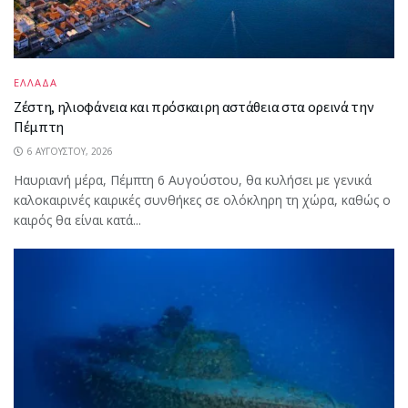
ΕΛΛΑΔΑ
Ζέστη, ηλιοφάνεια και πρόσκαιρη αστάθεια στα ορεινά την
Πέμπτη
6 ΑΥΓΟΎΣΤΟΥ, 2026
Ηαυριανή μέρα, Πέμπτη 6 Αυγούστου, θα κυλήσει με γενικά
καλοκαιρινές καιρικές συνθήκες σε ολόκληρη τη χώρα, καθώς ο
καιρός θα είναι κατά...