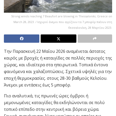
Strong winds reaching 7 Beaufort are blowing in Thessaloniki, Greece on
March 28, 2023. / Ισχυροί άνεμοι που αγγίζουν τα 7 μποφόρ πνέουν στη
Θεσσαλονίκη, 28 Μαρτίου 2023.
Την Παρασκευή 22 Μαΐου 2026 αναμένεται άστατος
καιρός με βροχές ή καταιγίδες σε πολλές περιοχές της
χώρας, και ιδιαίτερα στα ηπειρωτικά. Τοπικά έντονα
φαινόμενα και χαλαζοπτώσεις. Σχετικά υψηλές για την
εποχή θερμοκρασίες. στους 28-30 βαθμούς Κελσίου.
Άνεμοι με εντάσεις έως 5 μποφόρ.
Πιο αναλυτικά, τις πρωινές ώρες όμβροι ή
μεμονωμένες καταιγίδες θα εκδηλώνονται σε πολύ
τοπικό επίπεδο στην κεντρική και βόρεια χώρα.
Γενικά, αναμένονται λίγες νεφώσεις οι οποίες τις