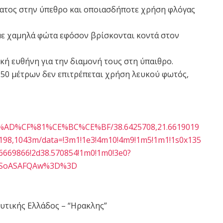
ματος στην ύπεθρο και οποιασδήποτε χρήση φλόγας
με χαμηλά φώτα εφόσον βρίσκονται κοντά στον
ική ευθήνη για την διαμονή τους στη ύπαιθρο.
α 50 μέτρων δεν επιτρέπεται χρήση λευκού φωτός,
CE%AD%CF%81%CE%BC%CE%BF/38.6425708,21.6619019
7198,1043m/data=!3m1!1e3!4m10!4m9!1m5!1m1!1s0x135
6669866!2d38.570854!1m0!1m0!3e0?
DSoASAFQAw%3D%3D
υτικής Ελλάδος – “Ηρακλης”