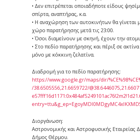
• Δεν επιτρέπεται οποιαδήποτε είδους ψησί
σπίρτα, αναπτήρας, κ.α.
• Η αναχώρηση των αυτοκινήτων θα γίνεται 
χώρο παρατήρησης μετά τις 23:00.
• Όσοι διαμείνουν με σκηνή, έχουν την ατομ
• Στο πεδίο παρατήρησης και πέριξ σε ακτίν
μόνο με κόκκινη ζελατίνα.
Διαδρομή για το πεδίο παρατήρησης:
https://www.google.gr/maps/dir/%CE%98%
/38.6505556,21.6659722/@38.6446075,21.660
e57fff16d1171:0x484af5249101ac76!2m2!1d21.
entry=ttu&g_ep=EgoyMDI0MDgyMC4xIKXM
Διοργάνωση:
Αστρονομικής και Αστροφυσικής Εταιρείας Δ
Δήμος Θέρμου.