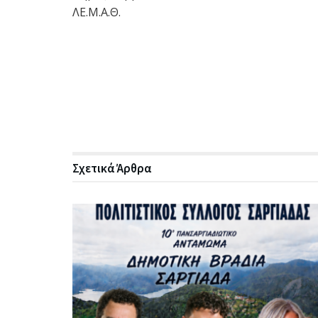
ΛΕ.Μ.Α.Θ.
Σχετικά
Άρθρα