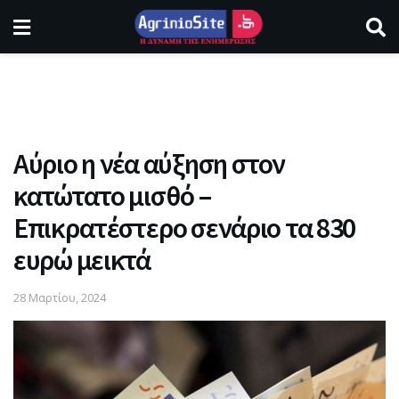
Αύριο η νέα αύξηση στον
κατώτατο μισθό –
Επικρατέστερο σενάριο τα 830
ευρώ μεικτά
28 Μαρτίου, 2024