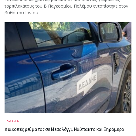
τορπιλακάτους του Β΄ Παγκοσμίου Πολέμου εντοπίστηκε στον
βυθό του Ιονίου....
ΕΛΛΑΔΑ
Διακοπές ρεύματος σε Μεσολόγγι, Ναύπακτο και Ξηρόμερο