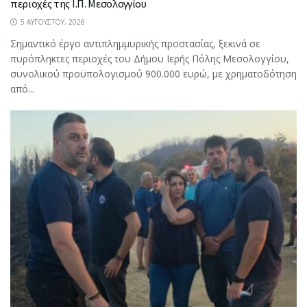
περιοχές της Ι.Π. Μεσολογγίου
5 ΑΥΓΟΎΣΤΟΥ, 2026
Σημαντικό έργο αντιπλημμυρικής προστασίας, ξεκινά σε
πυρόπληκτες περιοχές του Δήμου Ιερής Πόλης Μεσολογγίου,
συνολικού προϋπολογισμού 900.000 ευρώ, με χρηματοδότηση
από...