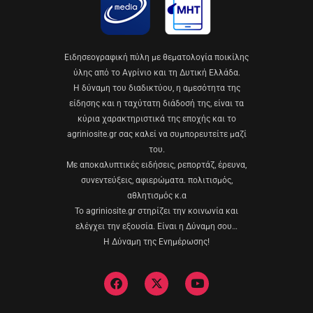
Eιδησεογραφική πύλη με θεματολογία ποικίλης
ύλης από το Αγρίνιο και τη Δυτική Ελλάδα.
Η δύναμη του διαδικτύου, η αμεσότητα της
είδησης και η ταχύτατη διάδοσή της, είναι τα
κύρια χαρακτηριστικά της εποχής και το
agriniosite.gr σας καλεί να συμπορευτείτε μαζί
του.
Με αποκαλυπτικές ειδήσεις, ρεπορτάζ, έρευνα,
συνεντεύξεις, αφιερώματα. πολιτισμός,
αθλητισμός κ.α
Το agriniosite.gr στηρίζει την κοινωνία και
ελέγχει την εξουσία. Είναι η Δύναμη σου…
Η Δύναμη της Ενημέρωσης!