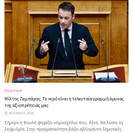
ΠΟΛΙΤΙΚΗ
Μίλτος Ζαμπάρας: Το νερό είναι η τελευταία γραμμή άμυνας
της αξιοπρέπειάς μας
30 ΙΟΥΛΊΟΥ, 2026
Σήμερα η Βουλή ψηφίζει νομοσχέδιο που, λένε, θα λύσει τη
λειψυδρία. Στην πραγματικότητα βάζει εβδομήντα δημοτικές