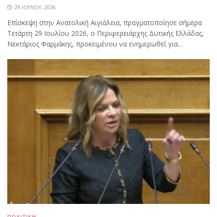
29 ΙΟΥΛΊΟΥ, 2026
Επίσκεψη στην Ανατολική Αιγιάλεια, πραγματοποίησε σήμερα
Τετάρτη 29 Ιουλίου 2026, ο Περιφερειάρχης Δυτικής Ελλάδας,
Νεκτάριος Φαρμάκης, προκειμένου να ενημερωθεί για...
ΠΟΛΙΤΙΚΗ