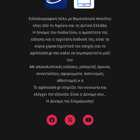
Eιδησεογραφική πύλη με θεματολογία ποικίλης
ύλης από το Αγρίνιο και τη Δυτική Ελλάδα.
Η δύναμη του διαδικτύου, η αμεσότητα της
είδησης και η ταχύτατη διάδοσή της, είναι τα
κύρια χαρακτηριστικά της εποχής και το
agriniosite.gr σας καλεί να συμπορευτείτε μαζί
του.
Με αποκαλυπτικές ειδήσεις, ρεπορτάζ, έρευνα,
συνεντεύξεις, αφιερώματα. πολιτισμός,
αθλητισμός κ.α
Το agriniosite.gr στηρίζει την κοινωνία και
ελέγχει την εξουσία. Είναι η Δύναμη σου…
Η Δύναμη της Ενημέρωσης!