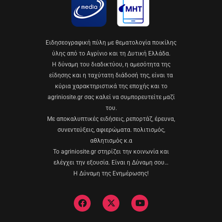
Eιδησεογραφική πύλη με θεματολογία ποικίλης
ύλης από το Αγρίνιο και τη Δυτική Ελλάδα.
Η δύναμη του διαδικτύου, η αμεσότητα της
είδησης και η ταχύτατη διάδοσή της, είναι τα
κύρια χαρακτηριστικά της εποχής και το
agriniosite.gr σας καλεί να συμπορευτείτε μαζί
του.
Με αποκαλυπτικές ειδήσεις, ρεπορτάζ, έρευνα,
συνεντεύξεις, αφιερώματα. πολιτισμός,
αθλητισμός κ.α
Το agriniosite.gr στηρίζει την κοινωνία και
ελέγχει την εξουσία. Είναι η Δύναμη σου…
Η Δύναμη της Ενημέρωσης!