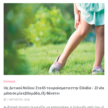
ΕΛΛΑΔΑ
Ιός Δυτικού Νείλου: Στα 65 τα κρούσματα στην Ελλάδα – 23 νέα
μέσα σε μία εβδομάδα, έξι θάνατοι
7 ΑΥΓΟΎΣΤΟΥ, 2026
Αυξητική πορεία συνεχίζει να καταγράφει η λοίμωξη από τον ιό