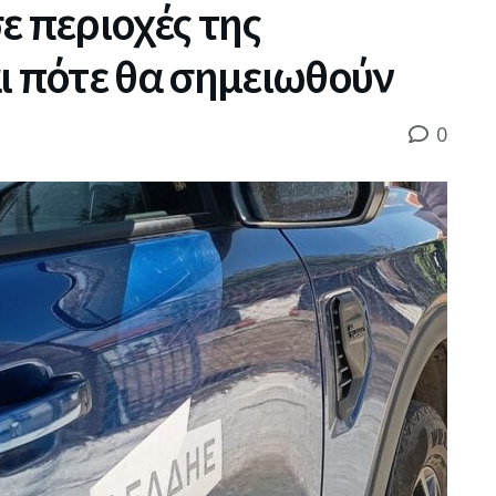
ε περιοχές της
ι πότε θα σημειωθούν
0