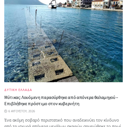
ΔΥΤΙΚΗ ΕΛΛΑΔΑ
Μύτικας: Λουόμενη παρασύρθηκε από απόνερα θαλαμηγού –
Επιβλήθηκε πρόστιμο στον κυβερνήτη
6 ΑΥΓΟΎΣΤΟΥ, 2026
Ένα ακόμη σοβαρό περιστατικό που αναδεικνύει τον κίνδυνο
από τα ισχυρά απόνερα μεγάλων σκαφών σημειώθηκε το πρωί