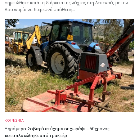
σημειώθηκε κατά τη διάρκεια της νύχτας στη Λεπενού, με την
Αστυνομία να διερευνά υπόθεση...
ΚΟΙΝΩΝΙΑ
Ξηρόμερο: Σοβαρό ατύχημα σε χωράφι – 50χρονος
καταπλακώθηκε από τρακτέρ