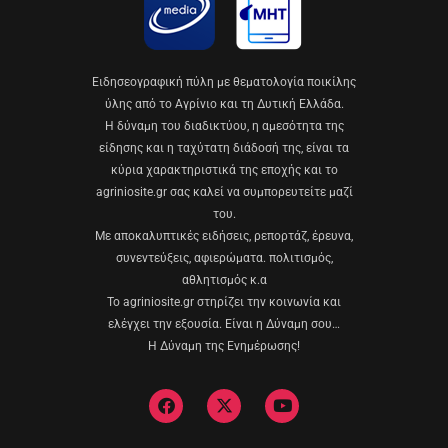
Eιδησεογραφική πύλη με θεματολογία ποικίλης
ύλης από το Αγρίνιο και τη Δυτική Ελλάδα.
Η δύναμη του διαδικτύου, η αμεσότητα της
είδησης και η ταχύτατη διάδοσή της, είναι τα
κύρια χαρακτηριστικά της εποχής και το
agriniosite.gr σας καλεί να συμπορευτείτε μαζί
του.
Με αποκαλυπτικές ειδήσεις, ρεπορτάζ, έρευνα,
συνεντεύξεις, αφιερώματα. πολιτισμός,
αθλητισμός κ.α
Το agriniosite.gr στηρίζει την κοινωνία και
ελέγχει την εξουσία. Είναι η Δύναμη σου…
Η Δύναμη της Ενημέρωσης!