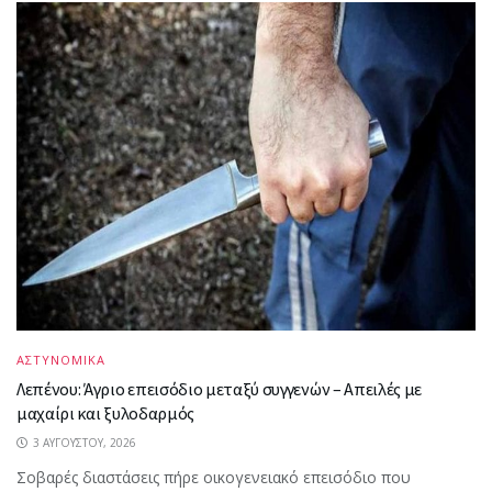
ΑΣΤΥΝΟΜΙΚΑ
Λεπένου: Άγριο επεισόδιο μεταξύ συγγενών – Απειλές με
μαχαίρι και ξυλοδαρμός
3 ΑΥΓΟΎΣΤΟΥ, 2026
Σοβαρές διαστάσεις πήρε οικογενειακό επεισόδιο που